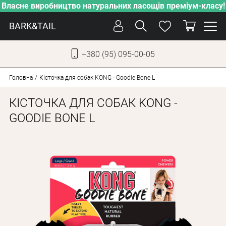
Власне виробництво натуральних ласощів преміум-класу!
BARK&TAIL
+380 (95) 095-00-05
УКР
РУС
Головна
Кісточка для собак KONG - Goodie Bone L
КІСТОЧКА ДЛЯ СОБАК KONG -
СОБАКИ
GOODIE BONE L
КОТИ
ВІД СПЕКИ
ВЛАСНЕ ВИРОБНИЦТВО
НОВИНКИ
АКЦІЇ
БЛОГ