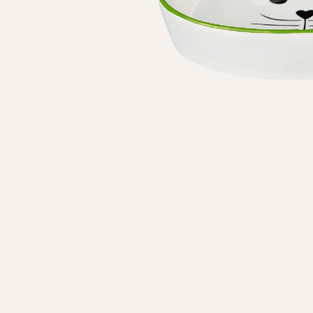
Особисті дані
Ім'я*
Вам н
Прізвище*