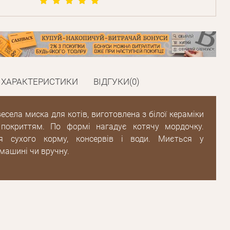
Пароль
Пароль
ХАРАКТЕРИСТИКИ
ВІДГУКИ(0)
дження
Повторіть
пароль
есела миска для котів, виготовлена з білої кераміки
покриттям. По формі нагадує котячу мордочку.
ля сухого корму, консервів і води. Миється у
Зареєструватися
машині чи вручну.