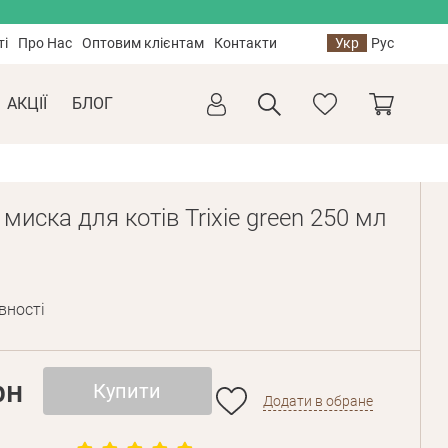
ті
Про Нас
Оптовим клієнтам
Контакти
Укр
Рус
АКЦІЇ
БЛОГ
миска для котів Trixie green 250 мл
вності
рн
Купити
Додати в обране