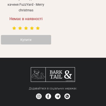
каченя FuzzYard - Merry
christmas
Немає в наявності
Купити
Додавайтеся в соціальних мережах: