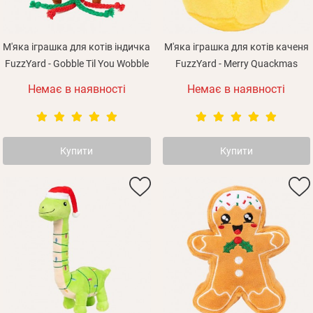
М'яка іграшка для котів індичка
М'яка іграшка для котів каченя
FuzzYard - Gobble Til You Wobble
FuzzYard - Merry Quackmas
Немає в наявності
Немає в наявності
Особисті дані
Купити
Купити
Забули пароль?
Вам на пошту буде відправлено лист з посиланням