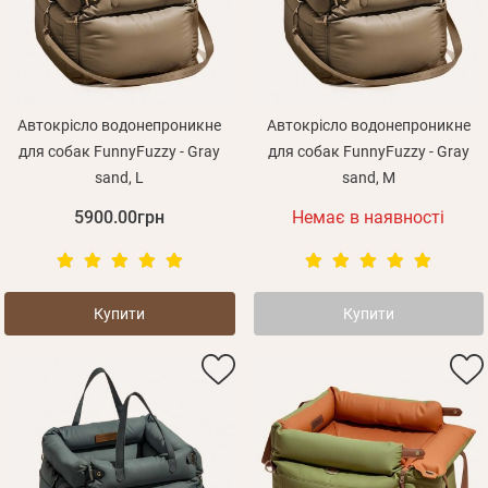
Оплата і доставка
Програма лояльності
Про Нас
Оптовим клієнтам
Автокрісло водонепроникне
Автокрісло водонепроникне
для собак FunnyFuzzy - Gray
для собак FunnyFuzzy - Gray
Контакти
sand, L
sand, M
+380 (95) 095-00-05
5900.00грн
Немає в наявності
Купити
Купити