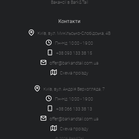
Вакансії в Bark&Tail
Контакти
Київ, вул. Микільсько-Слобідська, 4В
Пн-Нд: 10:00 - 19:00
+38 093 133 38 15
offer@barkandtail.com.ua
Схема проїзду
Київ, вул. Андрія Верхогляда, 7
Пн-Нд: 10:00 - 19:00
+38 066 133 38 13
offer@barkandtail.com.ua
Схема проїзду
© 2026 Bark&Tail