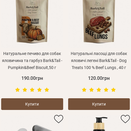
Згадали пароль?
Відправити
Пароль
або з допомогою
Натуральне печиво для собак
Натуральні ласощі для собак
Зареєструватися
яловичина та гарбуз Bark&Tail -
яловичі легені Bark&Tail - Dog
Pumpkin&Beef Biscuit,50 г
Treats 100 % Beef Lungs , 40 г
190.00грн
120.00грн
Купити
Купити