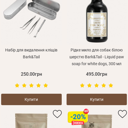
Набір для видалення кліщів
Рідке мило для собак білою
Bark&Tail
шерстю Bark&Tail - Liquid paw
soap for white dogs, 300 мл
250.00грн
495.00грн
Купити
Купити
-20%