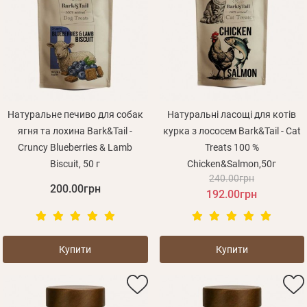
Натуральне печиво для собак
Натуральні ласощі для котів
ягня та лохина Bark&Tail -
курка з лососем Bark&Tail - Cat
Cruncy Blueberries & Lamb
Treats 100 %
Biscuit, 50 г
Chicken&Salmon,50г
240.00грн
200.00грн
192.00грн
Купити
Купити