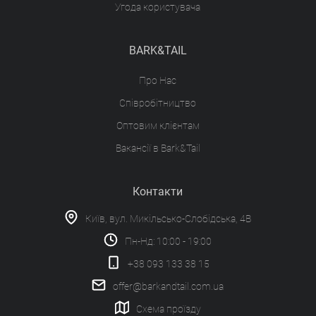
Угода користувача
BARK&TAIL
Про Нас
Співробітництво
Оптовим клієнтам
Вакансії в Bark&Tail
Контакти
Київ, вул. Микільсько-Слобідська, 4В
Пн-Нд: 10:00 - 19:00
+38 093 133 38 15
offer@barkandtail.com.ua
Схема проїзду