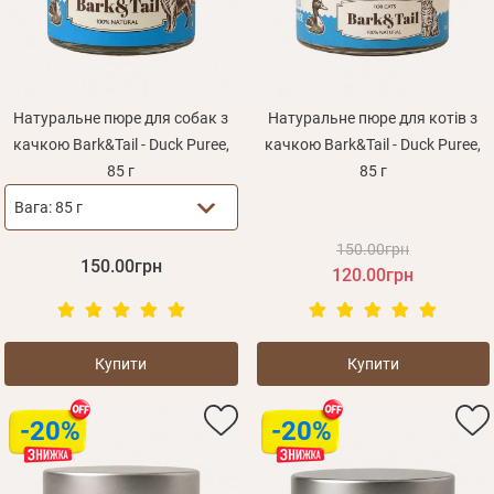
Натуральне пюре для собак з
Натуральне пюре для котів з
качкою Bark&Tail - Duck Puree,
качкою Bark&Tail - Duck Puree,
85 г
85 г
Вага:
85 г
150.00грн
150.00грн
120.00грн
Купити
Купити
-20%
-20%