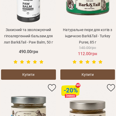
Захисний та зволожуючий
Натуральне пюре для котів з
гіпоалергенний бальзам для
індичкою Bark&Tail - Turkey
лап Bark&Tail - Paw Balm, 50 г
Puree, 85 г
140.00грн
490.00грн
112.00грн
Купити
Купити
-20%