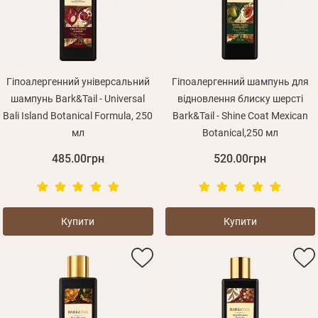
Оплата і доставка
Програма лояльності
Про Нас
Оптовим клієнтам
Гіпоалергенний універсальний
Гіпоалергенний шампунь для
шампунь Bark&Tail - Universal
відновлення блиску шерсті
Контакти
Bali Island Botanical Formula, 250
Bark&Tail - Shine Coat Mexican
мл
Botanical,250 мл
+380 (95) 095-00-05
485.00грн
520.00грн
Купити
Купити