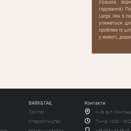
іграшка від
годування). П
Large, їжа з 
уляжеться дл
проблем із шл
у животі, діар
BARK&TAIL
Контакти
Про Нас
Київ, вул. Микільс
Співробітництво
Пн-Нд: 10:00 - 19:0
ості
Оптовим клієнтам
+38 093 133 38 15