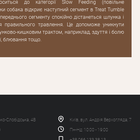
носиться до категорії Slow Feeding (повільне
оки собака відкриє наступний сегмент в Treat Tumble
попереднього сегменту спокійно дістанеться шлунка і
я правильного травлення. Це допоможе уникнути
унково-кишковим трактом, наприклад, здуття і болю
еї, блювання тощо.
ько-Слобідська, 4В
Київ, вул. Андрія Верхогляда, 7
0
Пн-Нд: 10:00 - 19:00
+38 066 133 38 13