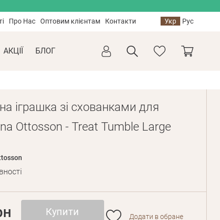
ті
Про Нас
Оптовим клієнтам
Контакти
Укр
Рус
АКЦІЇ
БЛОГ
на іграшка зі схованками для
na Ottosson - Treat Tumble Large
ttosson
вності
рн
Купити
Додати в обране