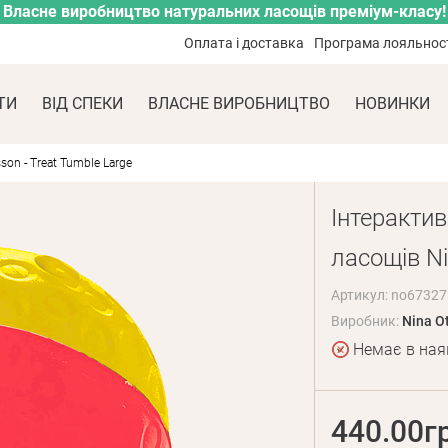
Власне виробництво натуральних ласощів преміум-класу!
Оплата і доставка
Програма лояльнос
ТИ
ВІД СПЕКИ
ВЛАСНЕ ВИРОБНИЦТВО
НОВИНКИ
on - Treat Tumble Large
Інтерактив
ласощів Ni
Артикул: no67327
Виробник:
Nina O
Немає в ная
440.00г