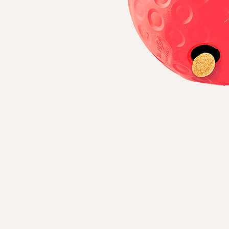
Особисті дані
Ім'я*
Вам н
Прізвище*