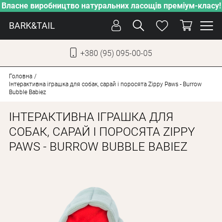
Власне виробництво натуральних ласощів преміум-класу!
BARK&TAIL
+380 (95) 095-00-05
УКР
РУС
Головна
Інтерактивна іграшка для собак, сарай і поросята Zippy Paws - Burrow
Bubble Babiez
СОБАКИ
ІНТЕРАКТИВНА ІГРАШКА ДЛЯ
КОТИ
СОБАК, САРАЙ І ПОРОСЯТА ZIPPY
ВІД СПЕКИ
PAWS - BURROW BUBBLE BABIEZ
ВЛАСНЕ ВИРОБНИЦТВО
НОВИНКИ
АКЦІЇ
БЛОГ