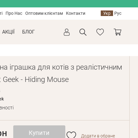
ті
Про Нас
Оптовим клієнтам
Контакти
Укр
Рус
АКЦІЇ
БЛОГ
на іграшка для котів з реалістичним
 Geek - Hiding Mouse
G
ek
вності
рн
Купити
Додати в обране