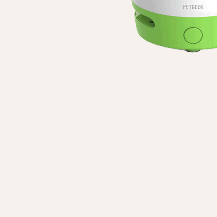
Особисті дані
Ім'я*
Вам н
Прізвище*