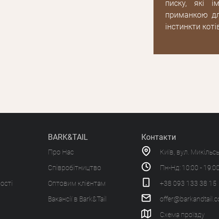
писку, які 
приманкою дл
інстинкти коті
BARK&TAIL
Контакти
Про Нас
Київ, вул. Микільс
Співробітництво
Пн-Нд: 10:00 - 19:0
ості
Оптовим клієнтам
+38 093 133 38 15
Вакансії в Bark&Tail
offer@barkandtail.
Схема проїзду