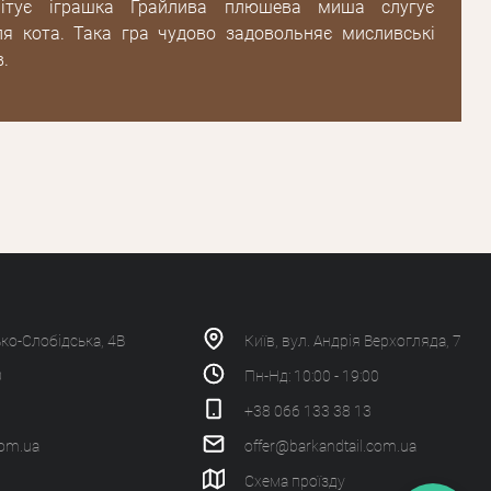
імітує іграшка Грайлива плюшева миша слугує
я кота. Така гра чудово задовольняє мисливські
в.
ько-Слобідська, 4В
Київ, вул. Андрія Верхогляда, 7
0
Пн-Нд: 10:00 - 19:00
+38 066 133 38 13
com.ua
offer@barkandtail.com.ua
Схема проїзду