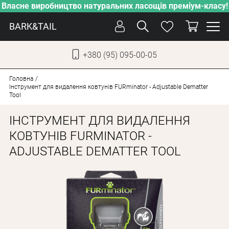
Власне виробництво натуральних ласощів преміум-класу!
BARK&TAIL
+380 (95) 095-00-05
УКР
РУС
Головна
Інструмент для видалення ковтунів FURminator - Adjustable Dematter
Tool
СОБАКИ
ІНСТРУМЕНТ ДЛЯ ВИДАЛЕННЯ
КОТИ
КОВТУНІВ FURMINATOR -
ВІД СПЕКИ
ADJUSTABLE DEMATTER TOOL
ВЛАСНЕ ВИРОБНИЦТВО
НОВИНКИ
АКЦІЇ
БЛОГ