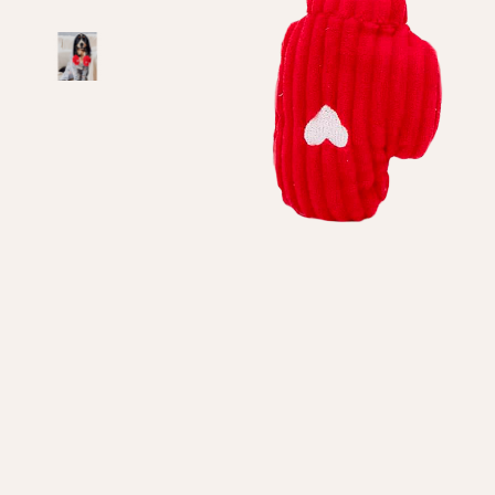
Особисті дані
Ім'я*
Вам н