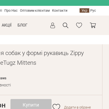
ті
Про Нас
Оптовим клієнтам
Контакти
Укр
Рус
АКЦІЇ
БЛОГ
я собак у формі рукавиць Zippy
eTugz Mittens
Paws
вності
рн
Купити
Додати в обране