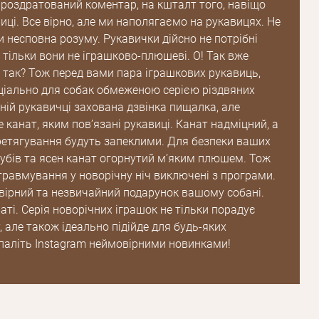
роздратований коментар, на кшталт того, навіщо
пароль
ці. Все вірно, але ми наполягаємо на рукавицях. Не
 несповна розуму. Рукавички дійсно не потрібні
 тільки вони не іграшково-плюшеві. О! Так вже
Зареєструватися
е так? Тож перед вами пара іграшкових рукавиць,
ціально для собак обмеженою серією різдвяних
ній рукавичці захована дзвінка пищалка, але
е канат, яким пов’язані рукавиці. Канат надміцний, а
еретягування будуть запеклими. Для безпеки ваших
 зубів та ясен канат огорнутий м’яким плюшем. Тож
травмування у новорічну ніч виключені з програми.
вірний та незвичайний подарунок вашому собані.
ваті. Серія новорічних іграшок не тільки порадує
 але також ідеально підійде для будь-яких
дпаліть Instagram неймовірними новинками!