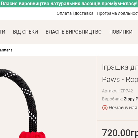
Власне виробництво натуральних ласощів преміум-класу!
Оплата і доставка
Програма лояльнос
ТИ
ВІД СПЕКИ
ВЛАСНЕ ВИРОБНИЦТВО
НОВИНКИ
Mittens
Іграшка дл
Paws - Rop
Артикул: ZP742
Виробник:
Zippy 
Немає в ная
720.00г