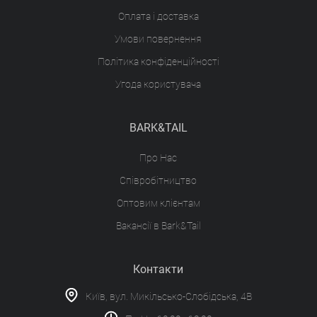
Оплата і доставка
Умови повернення
Політика конфіденційності
Угода користувача
BARK&TAIL
Про Нас
Співробітництво
Оптовим клієнтам
Вакансії в Bark&Tail
Контакти
Київ, вул. Микільсько-Слобідська, 4В