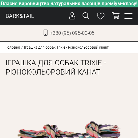
Власне виробництво натуральних ласощів преміум-класу!
BARK&TAIL
+380 (95) 095-00-05
УКР
РУС
Головна
Іграшка для собак Trixie - Різнокольоровий канат
ІГРАШКА ДЛЯ СОБАК TRIXIE -
СОБАКИ
РІЗНОКОЛЬОРОВИЙ КАНАТ
КОТИ
ВІД СПЕКИ
ВЛАСНЕ ВИРОБНИЦТВО
НОВИНКИ
АКЦІЇ
БЛОГ