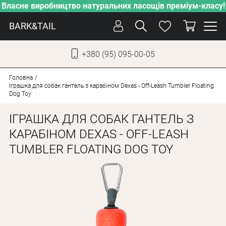
Власне виробництво натуральних ласощів преміум-класу!
BARK&TAIL
+380 (95) 095-00-05
УКР
РУС
Головна
Іграшка для собак гантель з карабіном Dexas - Off-Leash Tumbler Floating
Dog Toy
СОБАКИ
ІГРАШКА ДЛЯ СОБАК ГАНТЕЛЬ З
КОТИ
КАРАБІНОМ DEXAS - OFF-LEASH
ВІД СПЕКИ
TUMBLER FLOATING DOG TOY
ВЛАСНЕ ВИРОБНИЦТВО
НОВИНКИ
АКЦІЇ
БЛОГ