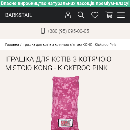
Власне виробництво натуральних ласощів преміум-класу!
BARK&TAIL
+380 (95) 095-00-05
УКР
РУС
Головна
Іграшка для котів з котячою м'ятою KONG - Kickeroo Pink
ІГРАШКА ДЛЯ КОТІВ З КОТЯЧОЮ
СОБАКИ
М'ЯТОЮ KONG - KICKEROO PINK
КОТИ
ВІД СПЕКИ
ВЛАСНЕ ВИРОБНИЦТВО
НОВИНКИ
АКЦІЇ
БЛОГ