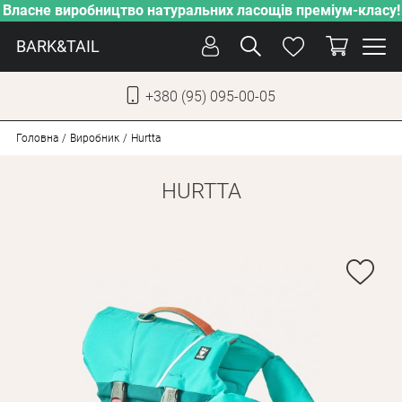
Власне виробництво натуральних ласощів преміум-класу!
BARK&TAIL
+380 (95) 095-00-05
УКР
РУС
Головна
Виробник
Hurtta
HURTTA
СОБАКИ
КОТИ
ВІД СПЕКИ
ВЛАСНЕ ВИРОБНИЦТВО
НОВИНКИ
АКЦІЇ
БЛОГ