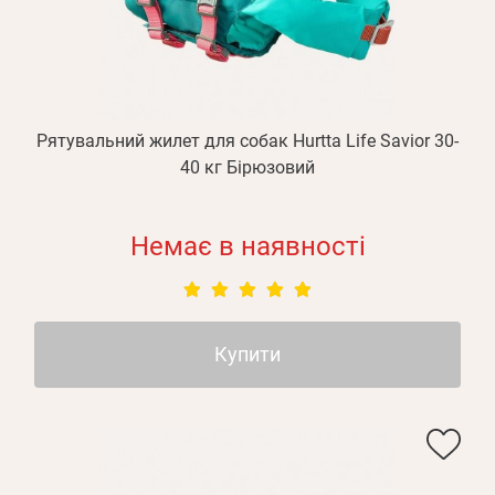
Оплата і доставка
Програма лояльності
Про Нас
Оптовим клієнтам
Рятувальний жилет для собак Hurtta Life Savior 30-
Контакти
40 кг Бірюзовий
+380 (95) 095-00-05
Немає в наявності
Купити