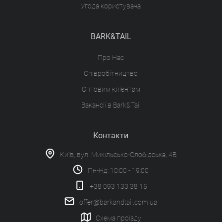
Угода користувача
BARK&TAIL
Про Нас
Співробітництво
Оптовим клієнтам
Вакансії в Bark&Tail
Контакти
Київ, вул. Микільсько-Слобідська, 4В
Пн-Нд: 10:00 - 19:00
+38 093 133 38 15
offer@barkandtail.com.ua
Схема проїзду