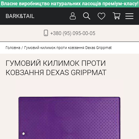
Власне виробництво натуральних ласощів преміум-класу!
BARK&TAIL
+380 (95) 095-00-05
УКР
РУС
Головна
Гумовий килимок проти ковзання Dexas Grippmat
ГУМОВИЙ КИЛИМОК ПРОТИ
СОБАКИ
КОВЗАННЯ DEXAS GRIPPMAT
КОТИ
ВІД СПЕКИ
ВЛАСНЕ ВИРОБНИЦТВО
НОВИНКИ
АКЦІЇ
БЛОГ