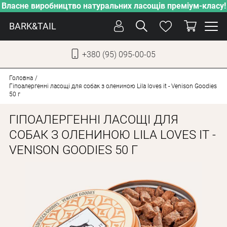
Власне виробництво натуральних ласощів преміум-класу!
BARK&TAIL
+380 (95) 095-00-05
УКР
РУС
Головна
Гіпоалергенні ласощі для собак з олениною Lila loves it - Venison Goodies
50 г
СОБАКИ
ГІПОАЛЕРГЕННІ ЛАСОЩІ ДЛЯ
КОТИ
СОБАК З ОЛЕНИНОЮ LILA LOVES IT -
ВІД СПЕКИ
VENISON GOODIES 50 Г
ВЛАСНЕ ВИРОБНИЦТВО
НОВИНКИ
АКЦІЇ
БЛОГ