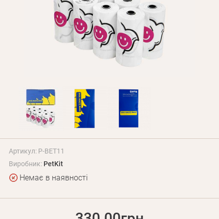
Оплата і доставка
Програма лояльності
Про Нас
Оптовим клієнтам
Контакти
+380 (95) 095-00-05
Артикул: P-BET11
Виробник:
PetKit
Немає в наявності
330.00грн