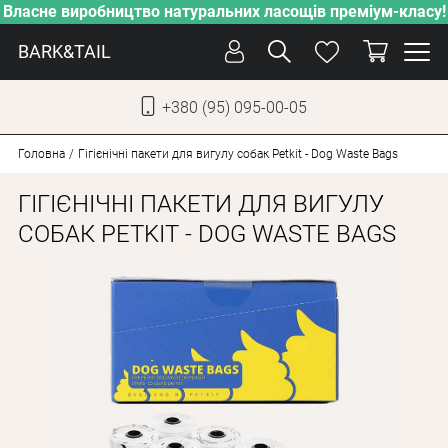
Власне виробництво натуральних ласощів преміум-класу!
BARK&TAIL
+380 (95) 095-00-05
УКР
РУС
Головна
Гігієнічні пакети для вигулу собак Petkit - Dog Waste Bags
ГІГІЄНІЧНІ ПАКЕТИ ДЛЯ ВИГУЛУ
СОБАКИ
СОБАК PETKIT - DOG WASTE BAGS
КОТИ
ВІД СПЕКИ
ВЛАСНЕ ВИРОБНИЦТВО
НОВИНКИ
АКЦІЇ
БЛОГ