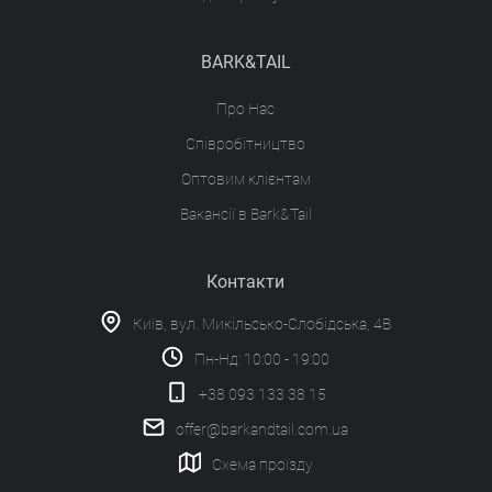
BARK&TAIL
Про Нас
Співробітництво
Оптовим клієнтам
Вакансії в Bark&Tail
Контакти
Київ, вул. Микільсько-Слобідська, 4В
Пн-Нд: 10:00 - 19:00
+38 093 133 38 15
offer@barkandtail.com.ua
Схема проїзду