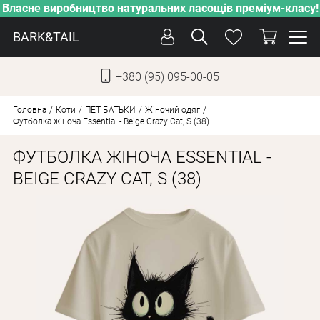
Власне виробництво натуральних ласощів преміум-класу!
BARK&TAIL
+380 (95) 095-00-05
УКР
РУС
Головна
Коти
ПЕT БАТЬКИ
Жіночий одяг
Футболка жіноча Essential - Beige Crazy Cat, S (38)
СОБАКИ
ФУТБОЛКА ЖІНОЧА ESSENTIAL -
КОТИ
BEIGE CRAZY CAT, S (38)
ВІД СПЕКИ
ВЛАСНЕ ВИРОБНИЦТВО
НОВИНКИ
АКЦІЇ
БЛОГ