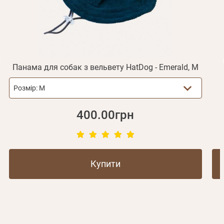
Не прийшов лист?
Повторити відправку
Реєстрація
Відправити
Пароль
Згадали пароль?
або з допомогою
Панама для собак з вельвету HatDog - Emerald, M
Розмір:
M
Зареєструватися
400.00грн
Купити