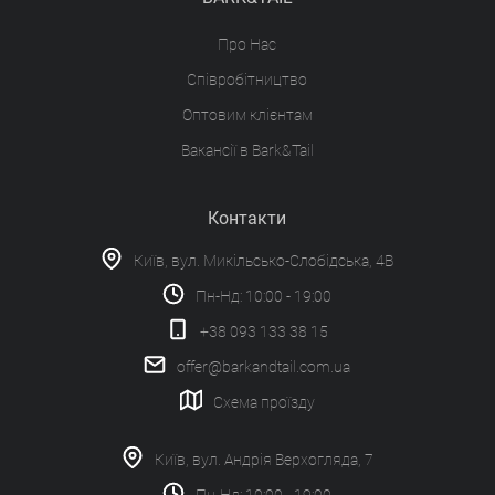
Про Нас
Співробітництво
Оптовим клієнтам
Вакансії в Bark&Tail
Контакти
Київ, вул. Микільсько-Слобідська, 4В
Пн-Нд: 10:00 - 19:00
+38 093 133 38 15
offer@barkandtail.com.ua
Схема проїзду
Київ, вул. Андрія Верхогляда, 7