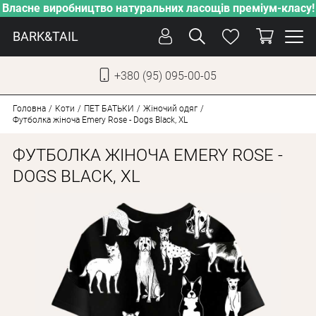
Власне виробництво натуральних ласощів преміум-класу!
BARK&TAIL
+380 (95) 095-00-05
УКР
РУС
Головна
Коти
ПЕT БАТЬКИ
Жіночий одяг
Футболка жіноча Emery Rose - Dogs Black, XL
СОБАКИ
ФУТБОЛКА ЖІНОЧА EMERY ROSE -
КОТИ
DOGS BLACK, XL
ВІД СПЕКИ
ВЛАСНЕ ВИРОБНИЦТВО
НОВИНКИ
АКЦІЇ
БЛОГ