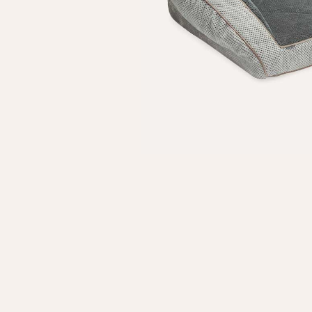
Особисті дані
Ім'я*
Вам н
Прізвище*