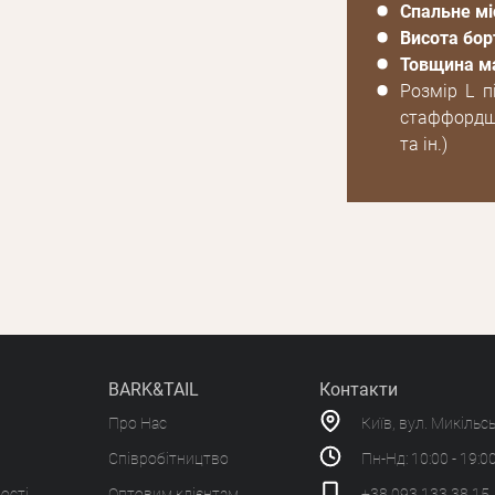
Спальне мі
Висота бор
Товщина м
Розмір L п
стаффордши
та ін.)
BARK&TAIL
Контакти
Про Нас
Київ, вул. Микільс
Співробітництво
Пн-Нд: 10:00 - 19:0
ості
Оптовим клієнтам
+38 093 133 38 15