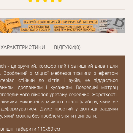
ХАРАКТЕРИСТИКИ
ВІДГУКИ(0)
Пароль
touch - це зручний, комфортний і затишний диван для
. Зроблений з міцної меблевої тканини з ефектом
атеріал стійкий до кігтів і зубів, не піддасться
Пароль
анням, дряпанням і кусанням. Всередині матрац
дження
ртопедичного пінополіуретану середньої жорсткості.
Повторіть
олівники виконані з м'якого холлофайберу, який не
пароль
 деформуватися. Дуже простий у догляді завдяки
у, який можна без проблем зняти і випрати.
Зареєструватися
внішні габарити 110х80 см