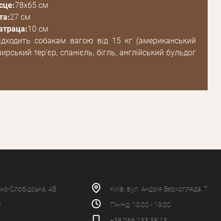
сце:
78х65 см
та:
27 см
атраца:
10 см
ідходить собакам вагою від 15 кг (американський
рський тер'єр, спанієль, бігль, англійський бульдог
ько-Слобідська, 4В
Київ, вул. Андрія Верхогляда, 7
0
Пн-Нд: 10:00 - 19:00
+38 066 133 38 13