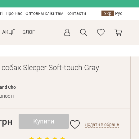
ті
Про Нас
Оптовим клієнтам
Контакти
Укр
Рус
АКЦІЇ
БЛОГ
собак Sleeper Soft-touch Gray
 and Cho
вності
грн
Купити
Додати в обране