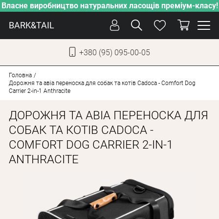
Власне виробництво натуральних ласощів преміум-класу!
BARK&TAIL
+380 (95) 095-00-05
УКР
РУС
Головна
Дорожня та авіа переноска для собак та котів Cadoca - Comfort Dog
Carrier 2-in-1 Anthracite
СОБАКИ
ДОРОЖНЯ ТА АВІА ПЕРЕНОСКА ДЛЯ
КОТИ
СОБАК ТА КОТІВ CADOCA -
ВІД СПЕКИ
COMFORT DOG CARRIER 2-IN-1
ВЛАСНЕ ВИРОБНИЦТВО
ANTHRACITE
НОВИНКИ
АКЦІЇ
БЛОГ