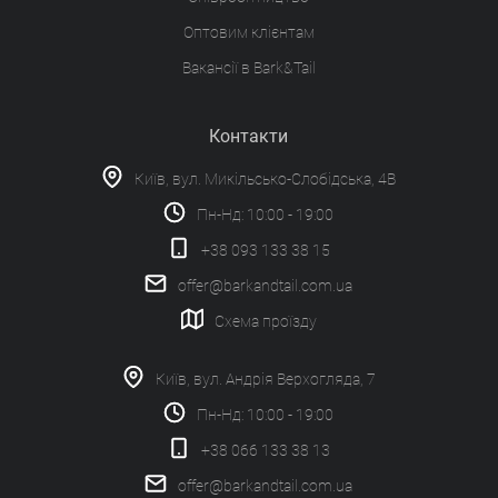
Оптовим клієнтам
Вакансії в Bark&Tail
Контакти
Київ, вул. Микільсько-Слобідська, 4В
Пн-Нд: 10:00 - 19:00
+38 093 133 38 15
offer@barkandtail.com.ua
Схема проїзду
Київ, вул. Андрія Верхогляда, 7
Пн-Нд: 10:00 - 19:00
+38 066 133 38 13
offer@barkandtail.com.ua