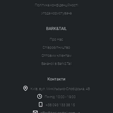
Політика конфіденційності
Угода користувача
BARK&TAIL
Про Нас
Співробітництво
Оптовим клієнтам
Вакансії в Bark&Tail
Контакти
Київ, вул. Микільсько-Слобідська, 4В
Пн-Нд: 10:00 - 19:00
+38 093 133 38 15