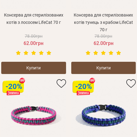
Консерва для стерилізованих
Консерва для стерилізованих
котів з лососем LifeCat 70 г
котів тунець з крабом LifeCat
70 г
78.00грн
78.00грн
62.00грн
62.00грн
Купити
Купити
-20%
-20%