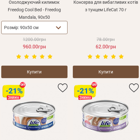
Охолоджуючий килимок
Консерва для вибагливих котів
Freedog Cool Bed - Freedog
з тунцем LifeCat 70 г
Mandala, 90х50
Розмір:
90х50 см
1200.00грн
78.00грн
960.00грн
62.00грн
Купити
Купити
-21%
-21%