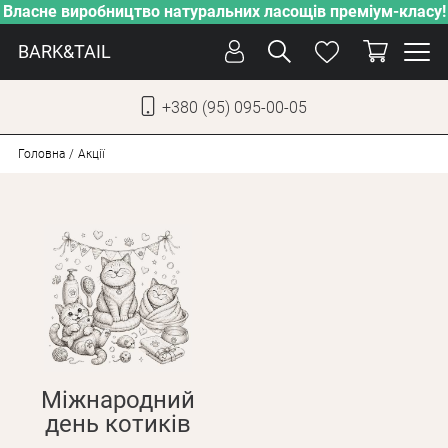
Власне виробництво натуральних ласощів преміум-класу!
BARK&TAIL
+380 (95) 095-00-05
УКР
РУС
Головна
Акції
СОБАКИ
КОТИ
ВІД СПЕКИ
ВЛАСНЕ ВИРОБНИЦТВО
НОВИНКИ
АКЦІЇ
Міжнародний
БЛОГ
день котиків