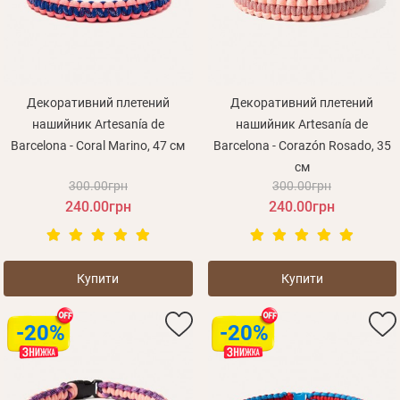
Декоративний плетений
Декоративний плетений
нашийник Artesanía de
нашийник Artesanía de
Barcelona - Coral Marino, 47 см
Barcelona - Corazón Rosado, 35
см
300.00грн
300.00грн
240.00грн
240.00грн
Купити
Купити
-20%
-20%
Особисті дані