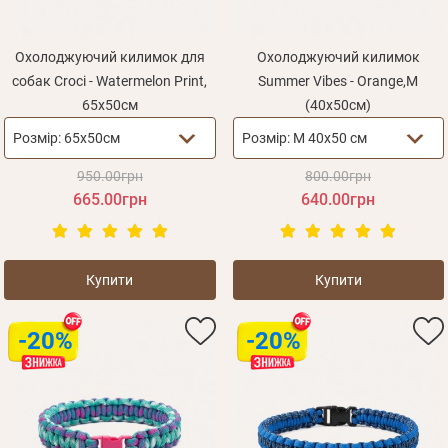
Охолоджуючий килимок для
Охолоджуючий килимок
собак Croci - Watermelon Print,
Summer Vibes - Orange,М
65х50см
(40х50см)
Розмір:
65х50см
Розмір:
М 40х50 см
950.00грн
800.00грн
665.00грн
640.00грн
Купити
Купити
-20%
-20%