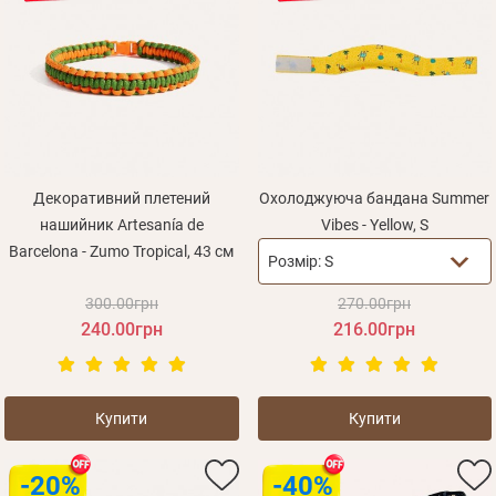
Декоративний плетений
Охолоджуюча бандана Summer
нашийник Artesanía de
Vibes - Yellow, S
Barcelona - Zumo Tropical, 43 см
Розмір:
S
300.00грн
270.00грн
240.00грн
216.00грн
Купити
Купити
-20%
-40%