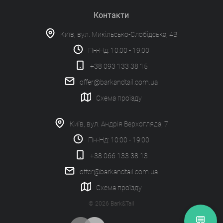
Контакти
Київ, вул. Микільсько-Слобідська, 4В
Пн-Нд: 10:00 - 19:00
+38 093 133 38 15
offer@barkandtail.com.ua
Схема проїзду
Київ, вул. Андрія Верхогляда, 7
Пн-Нд: 10:00 - 19:00
+38 066 133 38 13
offer@barkandtail.com.ua
Схема проїзду
© 2026 Bark&Tail
💬