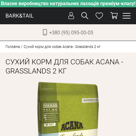
Власне виробництво натуральних ласощів преміум-класу!
BARK&TAIL
+380 (95) 095-00-05
УКР
РУС
Головна
Сухий корм для собак Acana - Grasslands 2 кг
СУХИЙ КОРМ ДЛЯ СОБАК ACANA -
СОБАКИ
GRASSLANDS 2 КГ
КОТИ
ВІД СПЕКИ
ВЛАСНЕ ВИРОБНИЦТВО
НОВИНКИ
АКЦІЇ
БЛОГ