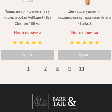
Тоник для очищения глаз у
Щетка для удаления
кошек и собак VetExpert - Eye
подшерстка супермягкая Artero
Cleanser 100 мл
- Stella, S
Нет в наличии
Нет в наличии
Купить
Купить
1
7
8
9
10
...