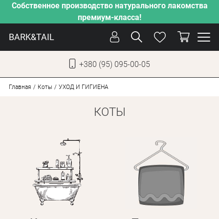
Собственное производство натурального лакомства
премиум-класса!
BARK&TAIL
+380 (95) 095-00-05
УКР
РУС
Главная
Коты
УХОД И ГИГИЕНА
КОТЫ
УХОД
ЗАБОТА
ОТ ЖАРЫ
НАШЕ ПРОИЗВОДСТВО
НОВИНКИ
АКЦИИ
ДЛЯ СОБАК