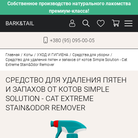
Собственное производство натурального лакомства
премиум-класса!
BARK&TAIL
+380 (95) 095-00-05
УКР
РУС
Главная
Коты
УХОД И ГИГИЕНА
Средства для уборки
Средство для удаления пятен и запахов от котов Simple Solution - Cat
Extreme Stain&Odor Remover
УХОД
СРЕДСТВО ДЛЯ УДАЛЕНИЯ ПЯТЕН
ЗАБОТА
И ЗАПАХОВ ОТ КОТОВ SIMPLE
ОТ ЖАРЫ
SOLUTION - CAT EXTREME
НАШЕ ПРОИЗВОДСТВО
STAIN&ODOR REMOVER
НОВИНКИ
АКЦИИ
ДЛЯ СОБАК