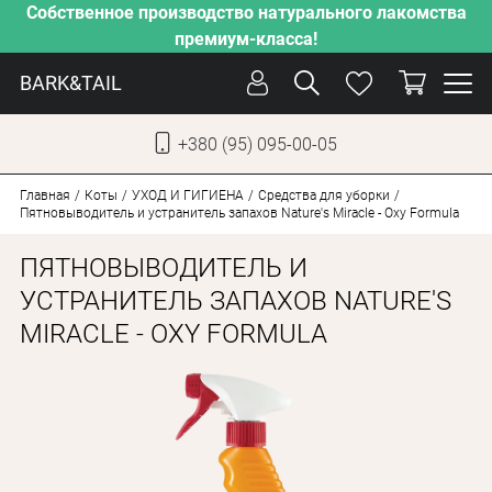
Собственное производство натурального лакомства
премиум-класса!
BARK&TAIL
+380 (95) 095-00-05
УКР
РУС
Главная
Коты
УХОД И ГИГИЕНА
Средства для уборки
Пятновыводитель и устранитель запахов Nature's Miracle - Oxy Formula
УХОД
ПЯТНОВЫВОДИТЕЛЬ И
ЗАБОТА
УСТРАНИТЕЛЬ ЗАПАХОВ NATURE'S
MIRACLE - OXY FORMULA
ОТ ЖАРЫ
НАШЕ ПРОИЗВОДСТВО
НОВИНКИ
АКЦИИ
ДЛЯ СОБАК