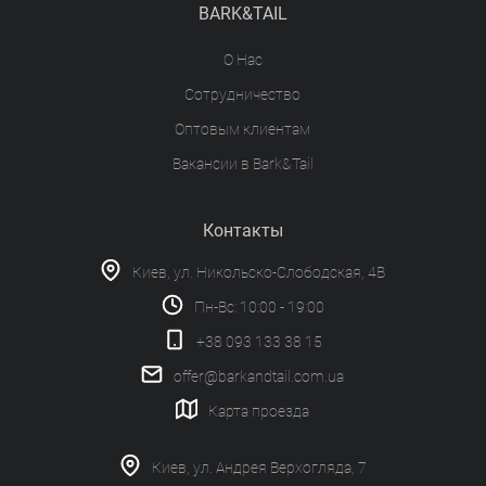
BARK&TAIL
О Нас
Сотрудничество
Оптовым клиентам
Вакансии в Bark&Tail
Контакты
Киев, ул. Никольско-Слободская, 4В
Пн-Вс: 10:00 - 19:00
+38 093 133 38 15
offer@barkandtail.com.ua
Карта проезда
Киев, ул. Андрея Верхогляда, 7