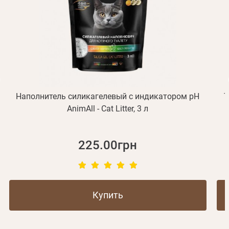
Отправить
Не пришло письмо?
Повторить отправку
Регистрация
Отправить
Пароль
Вспомнили пароль?
или с помощью
Наполнитель силикагелевый с индикатором pH
Т
AnimAll - Cat Litter, 3 л
Зарегистрироваться
225.00грн
Купить