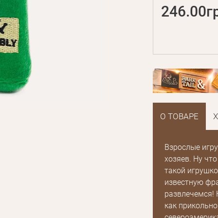
246.00г
О ТОВАРЕ
Взрослые игру
хозяев. Ну чт
такой игрушко
известную фра
развлечемся! 
как прикольно
североамерика