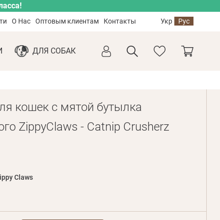
ласса!
ти
О Нас
Оптовым клиентам
Контакты
Укр
Рус
И
ДЛЯ СОБАК
ля кошек с мятой бутылка
о ZippyClaws - Catnip Crusherz
ippy Claws