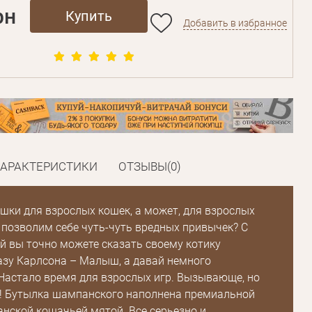
рн
Купить
Добавить в избранное
ХАРАКТЕРИСТИКИ
ОТЗЫВЫ(0)
шки для взрослых кошек, а может, для взрослых
о позволим себе чуть-чуть вредных привычек? С
й вы точно можете сказать своему котику
зу Карлсона – Малыш, а давай немного
Настало время для взрослых игр. Вызывающе, но
! Бутылка шампанского наполнена премиальной
нской кошачьей мятой. Все серьезно и