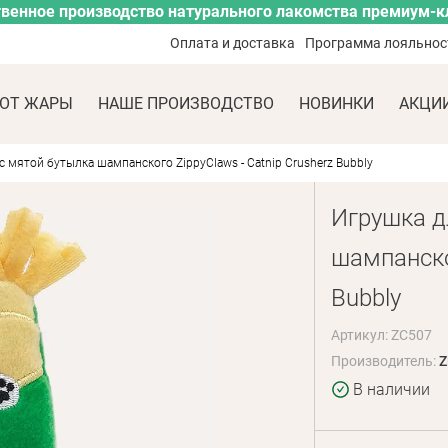
венное производство натурального лакомства премиум-к
Оплата и доставка
Программа лояльнос
ОТ ЖАРЫ
НАШЕ ПРОИЗВОДСТВО
НОВИНКИ
АКЦИ
 мятой бутылка шампанского ZippyClaws - Catnip Crusherz Bubbly
Игрушка д
шампанског
Bubbly
Артикул: ZC507
Производитель:
Z
В наличии