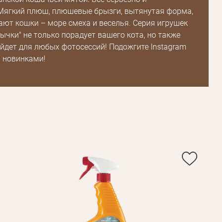
Мягкий плюш, плюшевые брызги, вытянутая форма,
ют кошки – море смеха и веселья. Серия игрушек
ычки" не только порадует вашего кота, но также
Пароль
йдет для любых фотосессий! Подожгите Instagram
 новинками!
Пароль
дения
Повторите
пароль
Зарегистрироваться