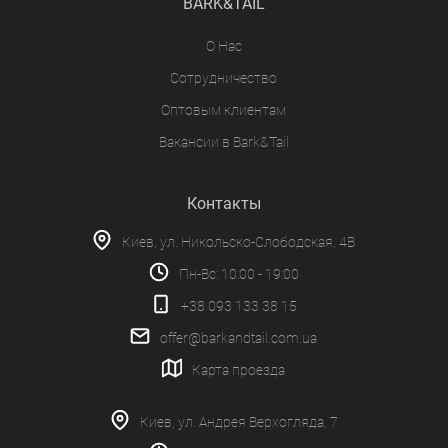
BARK&TAIL
О Нас
Сотрудничество
Оптовым клиентам
Вакансии в Bark&Tail
Контакты
Киев, ул. Никольско-Слободская, 4В
Пн-Вс: 10:00 - 19:00
+38 093 133 38 15
offer@barkandtail.com.ua
Карта проезда
Киев, ул. Андрея Верхогляда, 7