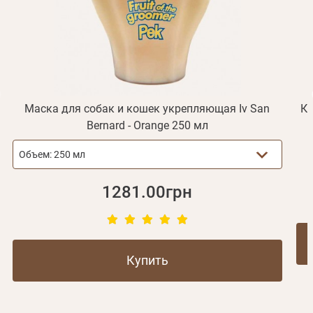
Не пришло письмо?
Повторить отправку
Регистрация
Отправить
Пароль
Вспомнили пароль?
или с помощью
Маска для собак и кошек укрепляющая Iv San
Кр
Bernard - Orange 250 мл
Объем:
250 мл
Зарегистрироваться
1281.00грн
Купить