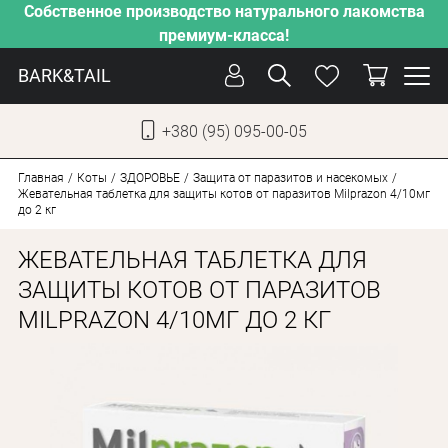
Собственное производство натурального лакомства
премиум-класса!
BARK&TAIL
+380 (95) 095-00-05
УКР
РУС
Главная
Коты
ЗДОРОВЬЕ
Защита от паразитов и насекомых
Жевательная таблетка для защиты котов от паразитов Milprazon 4/10мг
до 2 кг
УХОД
ЖЕВАТЕЛЬНАЯ ТАБЛЕТКА ДЛЯ
ЗАБОТА
ЗАЩИТЫ КОТОВ ОТ ПАРАЗИТОВ
ОТ ЖАРЫ
MILPRAZON 4/10МГ ДО 2 КГ
НАШЕ ПРОИЗВОДСТВО
НОВИНКИ
АКЦИИ
ДЛЯ СОБАК