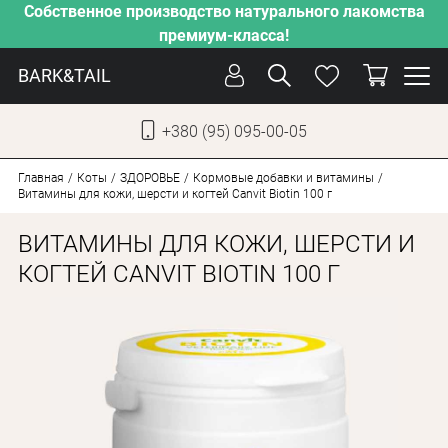
Собственное производство натурального лакомства
премиум-класса!
BARK&TAIL
+380 (95) 095-00-05
УКР
РУС
Главная
Коты
ЗДОРОВЬЕ
Кормовые добавки и витамины
Витамины для кожи, шерсти и когтей Canvit Biotin 100 г
УХОД
ВИТАМИНЫ ДЛЯ КОЖИ, ШЕРСТИ И
ЗАБОТА
КОГТЕЙ CANVIT BIOTIN 100 Г
ОТ ЖАРЫ
НАШЕ ПРОИЗВОДСТВО
НОВИНКИ
АКЦИИ
ДЛЯ СОБАК