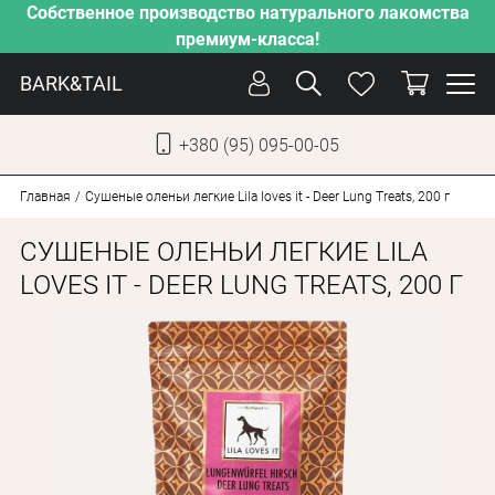
Собственное производство натурального лакомства
премиум-класса!
BARK&TAIL
+380 (95) 095-00-05
УКР
РУС
Главная
Сушеные оленьи легкие Lila loves it - Deer Lung Treats, 200 г
СУШЕНЫЕ ОЛЕНЬИ ЛЕГКИЕ LILA
СОБАКИ
LOVES IT - DEER LUNG TREATS, 200 Г
КОТЫ
ОТ ЖАРЫ
НАШЕ ПРОИЗВОДСТВО
НОВИНКИ
АКЦИИ
О КОМПАНИИ