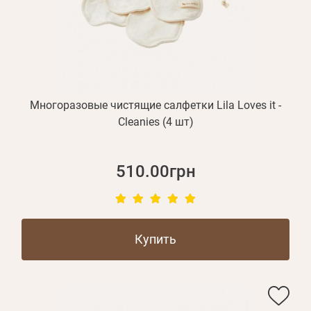
БЛОГ
Оплата и доставка
Программа лояльности
О Нас
Многоразовые чистящие салфетки Lila Loves it -
Оптовым клиентам
Cleanies (4 шт)
Контакты
510.00грн
+380 (95) 095-00-05
Купить