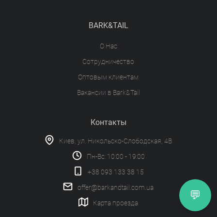
BARK&TAIL
О Нас
Сотрудничество
Оптовым клиентам
Вакансии в Bark&Tail
Контакты
Киев, ул. Никольско-Слободская, 4В
Пн-Вс: 10:00 - 19:00
+38 093 133 38 15
offer@barkandtail.com.ua
💬
Карта проезда