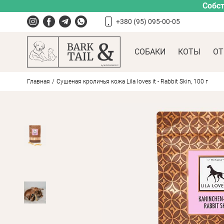
Собст
+380 (95) 095-00-05
СОБАКИ
КОТЫ
ОТ
Главная
Сушеная кроличья кожа Lila loves it - Rabbit Skin, 100 г