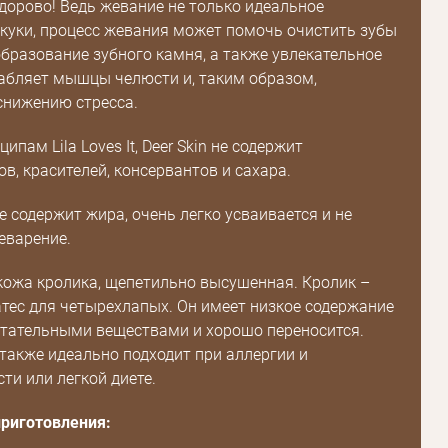
здорово! Ведь жевание не только идеальное
Пароль
скуки, процесс жевания может помочь очистить зубы
дения
бразование зубного камня, а также увлекательное
Повторите
абляет мышцы челюсти и, таким образом,
пароль
снижению стресса.
ипам Lila Loves It, Deer Skin не содержит
Зарегистрироваться
в, красителей, консервантов и сахара.
е содержит жира, очень легко усваивается и не
еварение.
ожа кролика, щепетильно высушенная. Кролик –
тес для четырехлапых. Он имеет низкое содержание
итательными веществами и хорошо переносится.
также идеально подходит при аллергии и
ти или легкой диете.
риготовления: