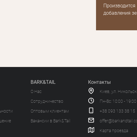
Производится 
добавления зе
BARK&TAIL
Контакты
О Нас
Киев, ул. Никольс
Сотрудничество
Пн-Вс: 10:00 - 19:00
ьности
Оптовым клиентам
+38 093 133 38 15
шение
Вакансии в Bark&Tail
offer@barkandtail.
Карта проезда