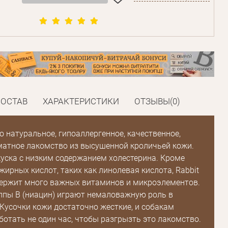
СОСТАВ
ХАРАКТЕРИСТИКИ
ОТЗЫВЫ(0)
это натуральное, гипоаллергенное, качественное,
матное лакомство из высушенной кроличьей кожи.
куска с низким содержанием холестерина. Кроме
ирных кислот, таких как линолевая кислота, Rabbit
держит много важных витаминов и микроэлементов.
пы В (ниацин) играют немаловажную роль в
Пароль
Кусочки кожи достаточно жесткие, и собакам
ботать не один час, чтобы разгрызть это лакомство.