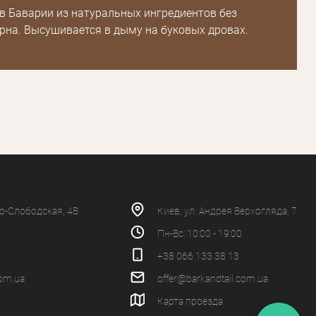
в Баварии из натуральных ингредиентов без
рна. Высушивается в дыму на буковых дровах.
ко-Слободская, 4В
Киев, ул. Андрея Верхогляда, 7
Пн-Вс: 10:00 - 19:00
+38 066 133 38 13
com.ua
offer@barkandtail.com.ua
Карта проезда