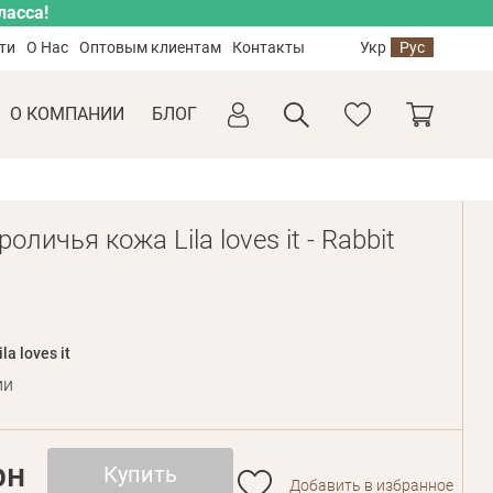
ласса!
ти
О Нас
Оптовым клиентам
Контакты
Укр
Рус
О КОМПАНИИ
БЛОГ
оличья кожа Lila loves it - Rabbit
ila loves it
ии
рн
Купить
Добавить в избранное