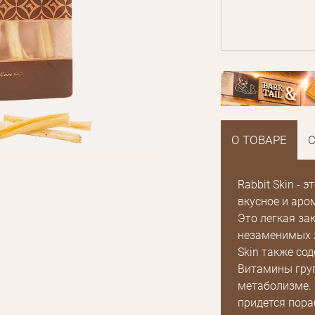
О ТОВАРЕ
Rabbit Skin - 
вкусное и аро
Это легкая за
E mail
незаменимых ж
Skin также со
Витамины груп
Пароль
метаболизме. 
придется пора
Новый пароль
Забыли пароль?
Эл.