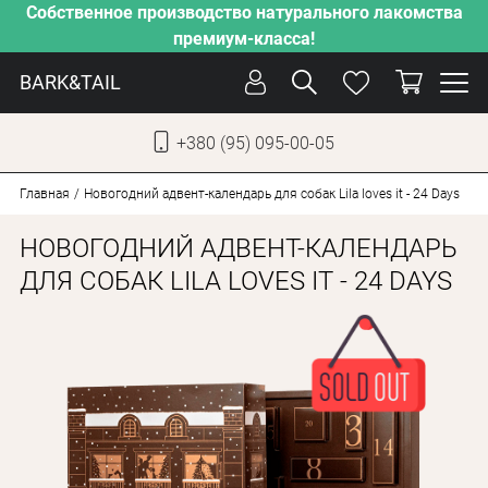
Собственное производство натурального лакомства
премиум-класса!
BARK&TAIL
+380 (95) 095-00-05
УКР
РУС
Главная
Новогодний адвент-календарь для собак Lila loves it - 24 Days
НОВОГОДНИЙ АДВЕНТ-КАЛЕНДАРЬ
СОБАКИ
ДЛЯ СОБАК LILA LOVES IT - 24 DAYS
КОТЫ
ОТ ЖАРЫ
НАШЕ ПРОИЗВОДСТВО
НОВИНКИ
АКЦИИ
О КОМПАНИИ