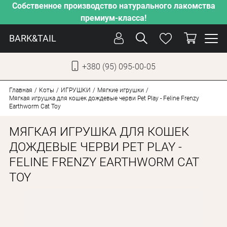
Собственное производство натурального лакомства
премиум-класса!
BARK&TAIL
+380 (95) 095-00-05
УКР
РУС
Главная
Коты
ИГРУШКИ
Мягкие игрушки
Мягкая игрушка для кошек дождевые черви Pet Play - Feline Frenzy
Earthworm Cat Toy
УХОД
МЯГКАЯ ИГРУШКА ДЛЯ КОШЕК
ЗАБОТА
ДОЖДЕВЫЕ ЧЕРВИ PET PLAY -
ОТ ЖАРЫ
FELINE FRENZY EARTHWORM CAT
НАШЕ ПРОИЗВОДСТВО
TOY
НОВИНКИ
АКЦИИ
ДЛЯ СОБАК