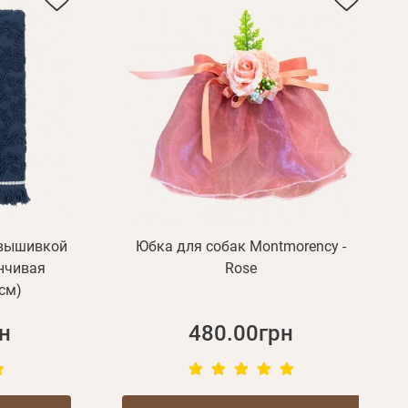
 вышивкой
Юбка для собак Montmorency -
енчивая
Rose
 см)
н
480.00грн