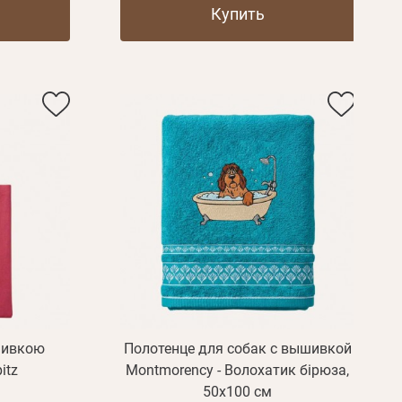
Купить
шивкою
Полотенце для собак с вышивкой
itz
Montmorency - Волохатик бірюза,
50x100 см