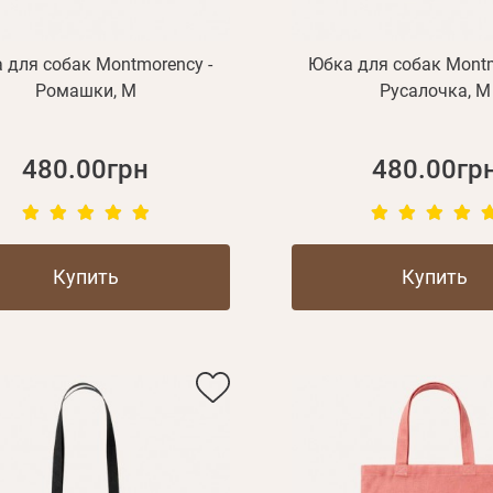
 для собак Montmorency -
Юбка для собак Montm
Ромашки, M
Русалочка, M
480.00грн
480.00гр
Купить
Купить