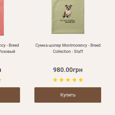
cy - Breed
Сумка-шопер Montmorency - Breed
- Розовый
Collection - Staff
н
980.00грн
Купить