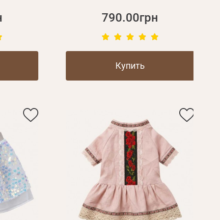
н
790.00грн
Купить
Пароль
Пароль
дения
Повторите
пароль
Зарегистрироваться