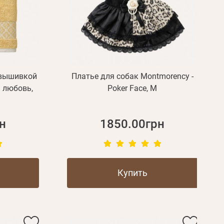
 вышивкой
Платье для собак Montmorency -
 любовь,
Poker Face, M
н
1850.00грн
Купить