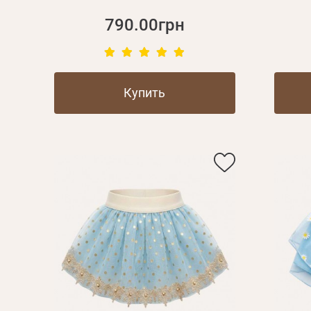
790.00грн
Купить
Личные данные
Имя*
Вам 
Фамилия*