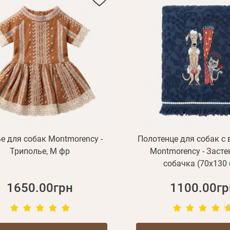
е для собак Montmorency -
Полотенце для собак с
Триполье, M фр
Montmorency - Заст
собачка (70х130
1650.00грн
1100.00гр