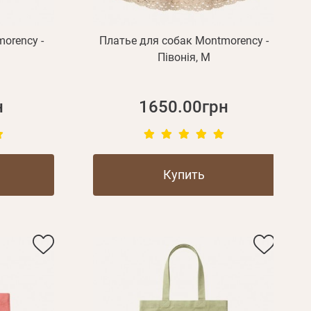
orency -
Платье для собак Montmorency -
Півонія, M
н
1650.00грн
Купить