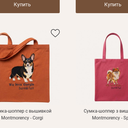
Купить
Купить
мка-шоппер с вышивкой
Сумка-шоппер з ви
Montmorency - Corgi
Montmorency - Sp