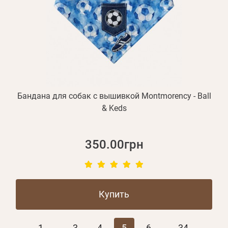
Бандана для собак с вышивкой Montmorency - Ball
& Keds
350.00грн
Купить
1
3
4
5
6
34