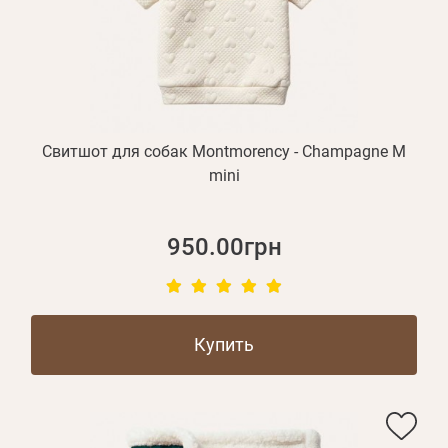
БЛОГ
Оплата и доставка
Программа лояльности
О Нас
Свитшот для собак Montmorency - Champagne M
Оптовым клиентам
mini
Контакты
950.00грн
+380 (95) 095-00-05
Купить