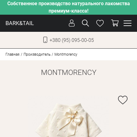
Собственное производство натурального лакомства
премиум-класса!
BARK&TAIL
+380 (95) 095-00-05
УКР
РУС
Главная
Производитель
Montmorency
MONTMORENCY
СОБАКИ
КОТЫ
ОТ ЖАРЫ
НАШЕ ПРОИЗВОДСТВО
НОВИНКИ
АКЦИИ
О КОМПАНИИ