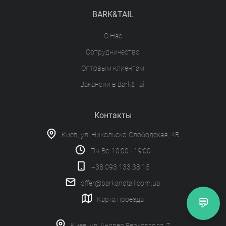
BARK&TAIL
О Нас
Сотрудничество
Оптовым клиентам
Вакансии в Bark&Tail
Контакты
Киев, ул. Никольско-Слободская, 4В
Пн-Вс: 10:00 - 19:00
+38 093 133 38 15
offer@barkandtail.com.ua
Карта проезда
💬
Киев, ул. Андрея Верхогляда, 7