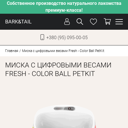
Собственное производство натурального лакомства
премиум-класса!
BARK&TAIL
+380 (95) 095-00-05
УКР
РУС
Главная
Миска с цифровыми весами Fresh - Color Ball PetKit
МИСКА С ЦИФРОВЫМИ ВЕСАМИ
СОБАКИ
FRESH - COLOR BALL PETKIT
КОТЫ
ОТ ЖАРЫ
НАШЕ ПРОИЗВОДСТВО
НОВИНКИ
АКЦИИ
О КОМПАНИИ