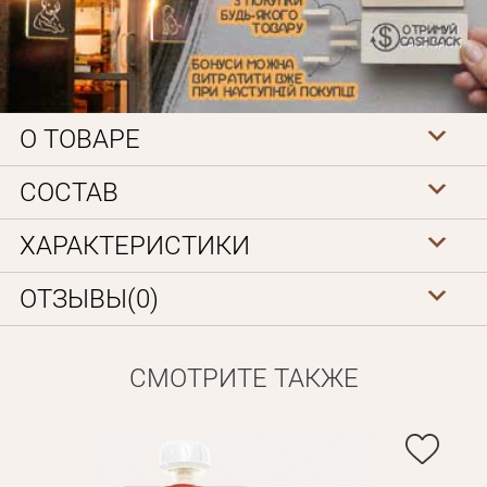
О ТОВАРЕ
СОСТАВ
Личные данные
ХАРАКТЕРИСТИКИ
ОТЗЫВЫ(0)
СМОТРИТЕ ТАКЖЕ
Забыли пароль?
Вам на почту будет отправленно письмо с сылкой для