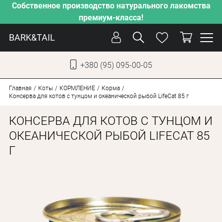
Собственное производство натурального лакомства
премиум-класса!
BARK&TAIL
+380 (95) 095-00-05
УКР
РУС
Главная
Коты
КОРМЛЕНИЕ
Корма
Консерва для котов с тунцом и океанической рыбой LifeCat 85 г
УХОД
КОНСЕРВА ДЛЯ КОТОВ С ТУНЦОМ И
ЗАБОТА
ОКЕАНИЧЕСКОЙ РЫБОЙ LIFECAT 85
Г
ОТ ЖАРЫ
НАШЕ ПРОИЗВОДСТВО
НОВИНКИ
АКЦИИ
ДЛЯ СОБАК