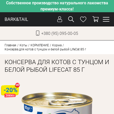
Собственное производство натурального лакомства
премиум-класса!
BARK&TAIL
+380 (95) 095-00-05
УКР
РУС
Главная
Коты
КОРМЛЕНИЕ
Корма
Консерва для котов с тунцом и белой рыбой LifeCat 85 г
УХОД
КОНСЕРВА ДЛЯ КОТОВ С ТУНЦОМ И
ЗАБОТА
БЕЛОЙ РЫБОЙ LIFECAT 85 Г
ОТ ЖАРЫ
НАШЕ ПРОИЗВОДСТВО
-20%
НОВИНКИ
АКЦИИ
ДЛЯ СОБАК