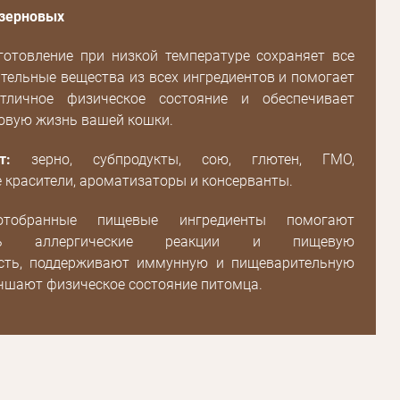
 зерновых
готовление при низкой температуре сохраняет все
тельные вещества из всех ингредиентов и помогает
отличное физическое состояние и обеспечивает
овую жизнь вашей кошки.
т:
зерно, субпродукты, сою, глютен, ГМО,
Пароль
 красители, ароматизаторы и консерванты.
Пароль
отобранные пищевые ингредиенты помогают
дения
тить аллергические реакции и пищевую
Повторите
сть, поддерживают иммунную и пищеварительную
пароль
чшают физическое состояние питомца.
Зарегистрироваться