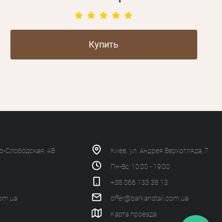
Купить
ко-Слободская, 4В
Киев, ул. Андрея Верхогляда, 7
Пн-Вс: 10:00 - 19:00
+38 066 133 38 13
com.ua
offer@barkandtail.com.ua
Карта проезда