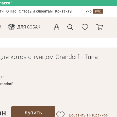
ласса!
ти
О Нас
Оптовым клиентам
Контакты
Укр
Рус
И
ДЛЯ СОБАК
ля котов с тунцом Grandorf - Tuna
07
randorf
рн
Купить
Добавить в избранное