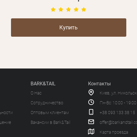
Купить
BARK&TAIL
Контакты
О Нас
Киев, ул. Никольс
Сотрудничество
Пн-Вс: 10:00 - 19:00
ьности
Оптовым клиентам
+38 093 133 38 15
шение
Вакансии в Bark&Tail
offer@barkandtail.
Карта проезда