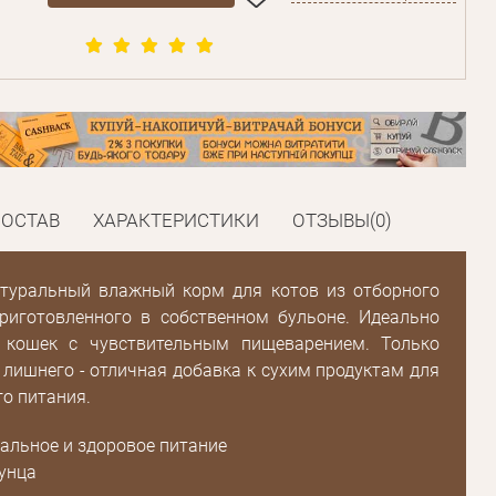
СОСТАВ
ХАРАКТЕРИСТИКИ
ОТЗЫВЫ(0)
туральный влажный корм для котов из отборного
приготовленного в собственном бульоне. Идеально
 кошек с чувствительным пищеварением. Только
 лишнего - отличная добавка к сухим продуктам для
о питания.
альное и здоровое питание
унца