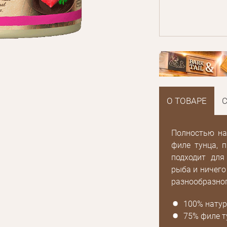
О ТОВАРЕ
Полностью на
филе тунца, 
подходит для
рыба и ничего
разнообразног
100% натур
75% филе т