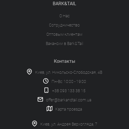
BARK&TAIL
О Нас
Сотрудничество
Оптовым клиентам
Вакансии в Bark&Tail
Контакты
Киев, ул. Никольско-Слободская, 4В
Пн-Вс: 10:00 - 19:00
+38 093 133 38 15
offer@barkandtail.com.ua
Карта проезда
Киев, ул. Андрея Верхогляда, 7