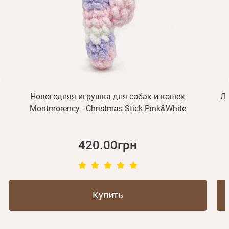
Отправить
Не пришло письмо?
Повторить отправку
Регистрация
Отправить
Пароль
Вспомнили пароль?
или с помощью
Новогодняя игрушка для собак и кошек
Ла
Montmorency - Christmas Stick Pink&White
Зарегистрироваться
420.00грн
Купить