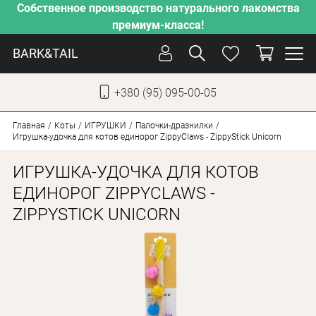
Собственное производство натурального лакомства
премиум-класса!
BARK&TAIL
+380 (95) 095-00-05
УКР
РУС
Главная
Коты
ИГРУШКИ
Палочки-дразнилки
Игрушка-удочка для котов единорог ZippyClaws - ZippyStick Unicorn
УХОД
ИГРУШКА-УДОЧКА ДЛЯ КОТОВ
ЗАБОТА
ЕДИНОРОГ ZIPPYCLAWS -
ZIPPYSTICK UNICORN
ОТ ЖАРЫ
НАШЕ ПРОИЗВОДСТВО
НОВИНКИ
АКЦИИ
ДЛЯ СОБАК