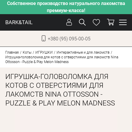
Собственное производство натурального лакомства
премиум-класса!
BARK&TAIL
+380 (95) 095-00-05
УКР
РУС
Главная
Коты
ИГРУШКИ
Интерактивные и для лакомств
Игрушка-головоломка для котов с отверстиями для лакомств Nina
Ottosson - Puzzle & Play Melon Madness
УХОД
ИГРУШКА-ГОЛОВОЛОМКА ДЛЯ
ЗАБОТА
КОТОВ С ОТВЕРСТИЯМИ ДЛЯ
ОТ ЖАРЫ
ЛАКОМСТВ NINA OTTOSSON -
НАШЕ ПРОИЗВОДСТВО
PUZZLE & PLAY MELON MADNESS
НОВИНКИ
АКЦИИ
ДЛЯ СОБАК