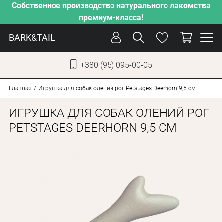
Собственное производство натурального лакомства
премиум-класса!
BARK&TAIL
+380 (95) 095-00-05
УКР
РУС
Главная
Игрушка для собак олений рог Petstages Deerhorn 9,5 см
ИГРУШКА ДЛЯ СОБАК ОЛЕНИЙ РОГ
СОБАКИ
PETSTAGES DEERHORN 9,5 СМ
КОТЫ
ОТ ЖАРЫ
НАШЕ ПРОИЗВОДСТВО
НОВИНКИ
АКЦИИ
О КОМПАНИИ