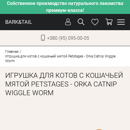
Собственное производство натурального лакомства
премиум-класса!
BARK&TAIL
+380 (95) 095-00-05
УКР
РУС
Главная
Игрушка для котов с кошачьей мятой Petstages - Orka Catnip Wiggle
Worm
СОБАКИ
ИГРУШКА ДЛЯ КОТОВ С КОШАЧЬЕЙ
КОТЫ
МЯТОЙ PETSTAGES - ORKA CATNIP
ОТ ЖАРЫ
WIGGLE WORM
НАШЕ ПРОИЗВОДСТВО
НОВИНКИ
АКЦИИ
О КОМПАНИИ