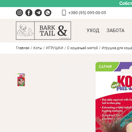
Собст
+380 (95) 095-00-05
УХОД
ЗАБОТА
Главная
Коты
ИГРУШКИ
С кошачьей мятой
Игрушка для кошек