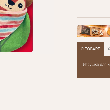
О ТОВАРЕ
Игрушка для ко
E mail
Пароль
Новый пароль
Забыли пароль?
Эл.
E mail