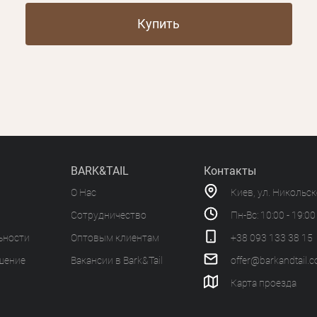
Купить
BARK&TAIL
Контакты
О Нас
Киев, ул. Никольс
Сотрудничество
Пн-Вс: 10:00 - 19:00
ьности
Оптовым клиентам
+38 093 133 38 15
шение
Вакансии в Bark&Tail
offer@barkandtail.
Карта проезда