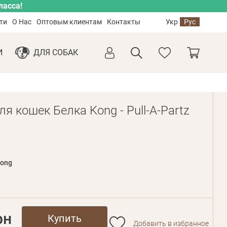
ласса!
ти
О Нас
Оптовым клиентам
Контакты
Укр
Рус
И
ДЛЯ СОБАК
я кошек Белка Kong - Pull-A-Partz
ong
рн
Купить
Добавить в избранное