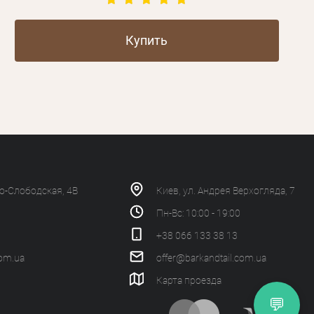
Купить
ко-Слободская, 4В
Киев, ул. Андрея Верхогляда, 7
Пн-Вс: 10:00 - 19:00
+38 066 133 38 13
com.ua
offer@barkandtail.com.ua
Карта проезда
💬