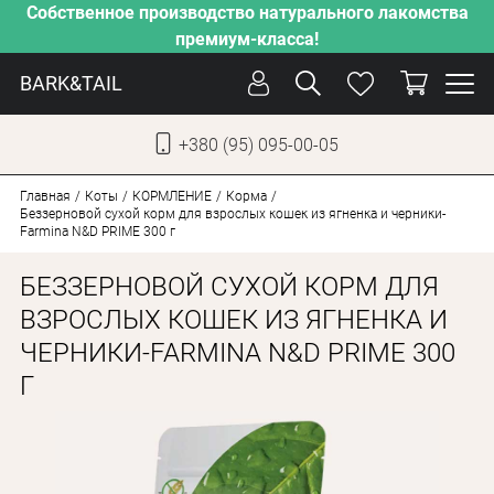
Собственное производство натурального лакомства
премиум-класса!
BARK&TAIL
+380 (95) 095-00-05
УКР
РУС
Главная
Коты
КОРМЛЕНИЕ
Корма
Беззерновой сухой корм для взрослых кошек из ягненка и черники-
Farmina N&D PRIME 300 г
УХОД
БЕЗЗЕРНОВОЙ СУХОЙ КОРМ ДЛЯ
ЗАБОТА
ВЗРОСЛЫХ КОШЕК ИЗ ЯГНЕНКА И
ОТ ЖАРЫ
ЧЕРНИКИ-FARMINA N&D PRIME 300
НАШЕ ПРОИЗВОДСТВО
Г
НОВИНКИ
АКЦИИ
ДЛЯ СОБАК