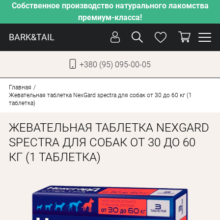
Собственное производство натурального лакомства
премиум-класса!
BARK&TAIL
+380 (95) 095-00-05
УКР
РУС
Главная
Жевательная таблетка NexGard spectra для собак от 30 до 60 кг (1
таблетка)
СОБАКИ
ЖЕВАТЕЛЬНАЯ ТАБЛЕТКА NEXGARD
КОТЫ
SPECTRA ДЛЯ СОБАК ОТ 30 ДО 60
ОТ ЖАРЫ
КГ (1 ТАБЛЕТКА)
НАШЕ ПРОИЗВОДСТВО
НОВИНКИ
АКЦИИ
О КОМПАНИИ