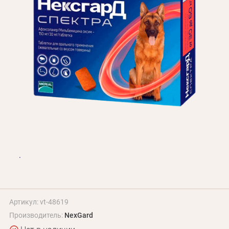
БЛОГ
Оплата и доставка
Программа лояльности
О Нас
Оптовым клиентам
Контакты
+380 (95) 095-00-05
Артикул: vt-48619
Производитель:
NexGard