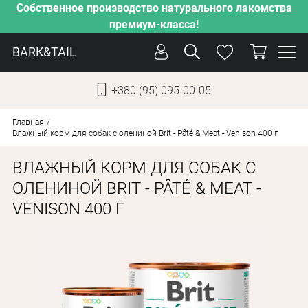
Собственное производство натурального лакомства
премиум-класса!
BARK&TAIL
+380 (95) 095-00-05
УКР
РУС
Главная
Влажный корм для собак с олениной Brit - Pâté & Meat - Venison 400 г
СОБАКИ
ВЛАЖНЫЙ КОРМ ДЛЯ СОБАК С
КОТЫ
ОЛЕНИНОЙ BRIT - PÂTÉ & MEAT -
VENISON 400 Г
ОТ ЖАРЫ
НАШЕ ПРОИЗВОДСТВО
НОВИНКИ
АКЦИИ
О КОМПАНИИ