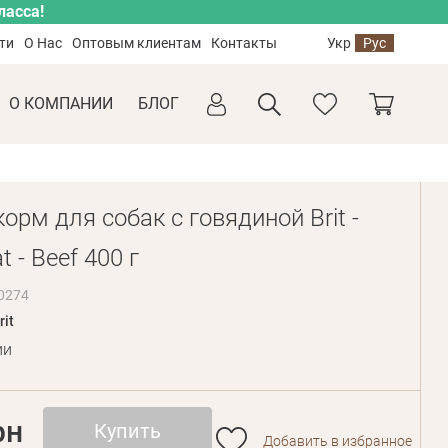
ласса!
ти
О Нас
Оптовым клиентам
Контакты
Укр
Рус
О КОМПАНИИ
БЛОГ
рм для собак с говядиной Brit -
 - Beef 400 г
0274
rit
ии
рн
Купить
Добавить в избранное