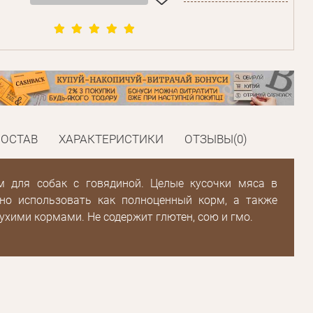
Пароль
Пароль
дения
СОСТАВ
ХАРАКТЕРИСТИКИ
ОТЗЫВЫ(0)
Повторите
пароль
 для собак с говядиной. Целые кусочки мяса в
но использовать как полноценный корм, а также
Зарегистрироваться
ухими кормами. Не содержит глютен, сою и гмо.