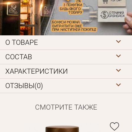
О ТОВАРЕ
СОСТАВ
Личные данные
ХАРАКТЕРИСТИКИ
ОТЗЫВЫ(0)
СМОТРИТЕ ТАКЖЕ
Забыли пароль?
Вам на почту будет отправленно письмо с сылкой для