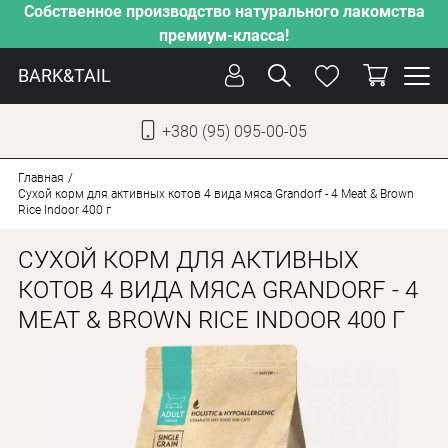
Собственное производство натурального лакомства
премиум-класса!
BARK&TAIL
+380 (95) 095-00-05
УКР
РУС
Главная
Сухой корм для активных котов 4 вида мяса Grandorf - 4 Meat & Brown
Rice Indoor 400 г
СОБАКИ
СУХОЙ КОРМ ДЛЯ АКТИВНЫХ
КОТЫ
КОТОВ 4 ВИДА МЯСА GRANDORF - 4
ОТ ЖАРЫ
MEAT & BROWN RICE INDOOR 400 Г
НАШЕ ПРОИЗВОДСТВО
НОВИНКИ
АКЦИИ
О КОМПАНИИ